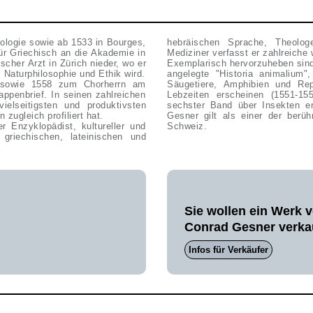
ologie sowie ab 1533 in Bourges,
hebräischen Sprache, Theologe,
für Griechisch an die Akademie in
Mediziner verfasst er zahlreich
cher Arzt in Zürich nieder, wo er
Exemplarisch hervorzuheben sind 
, Naturphilosophie und Ethik wird.
angelegte "Historia animalium"
t sowie 1558 zum Chorherrn am
Säugetiere, Amphibien und Re
ppenbrief. In seinen zahlreichen
Lebzeiten erscheinen (1551-1
lseitigsten und produktivsten
sechster Band über Insekten er
zugleich profiliert hat.
Gesner gilt als einer der berü
r Enzyklopädist, kultureller und
Schweiz.
 griechischen, lateinischen und
Sie wollen ein Werk 
Conrad Gesner verka
Infos für Verkäufer